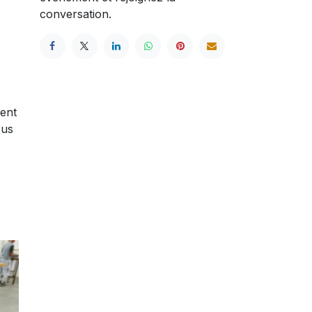
conversation.
ent
ous