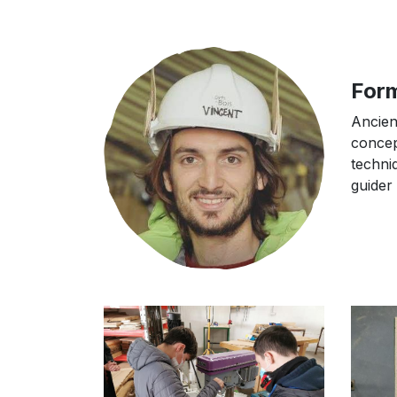
Form
Ancien
concep
techni
guider 