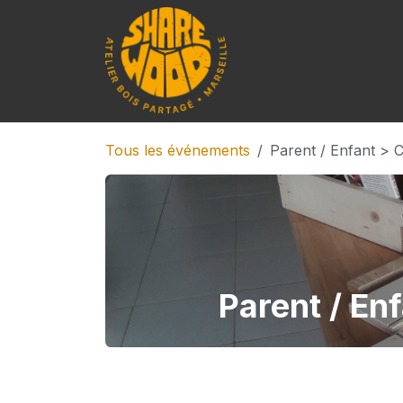
Se rendre au contenu
Accueil
Formations
Tous les événements
Parent / Enfant > C
Parent / Enf